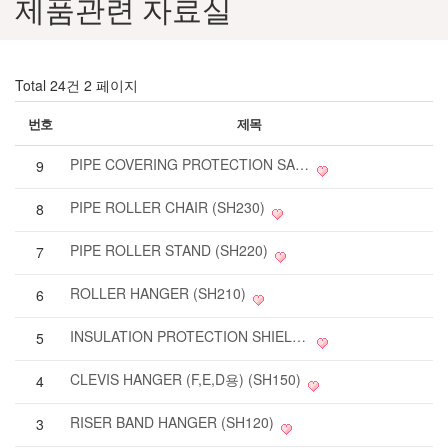
제품관련 자료실
Total 24건
2 페이지
번호
제목
PIPE COVERING PROTECTION SADDLE (SH250)
9
PIPE ROLLER CHAIR (SH230)
8
PIPE ROLLER STAND (SH220)
7
ROLLER HANGER (SH210)
6
INSULATION PROTECTION SHIELDS (SH190)
5
CLEVIS HANGER (F,E,D용) (SH150)
4
RISER BAND HANGER (SH120)
3